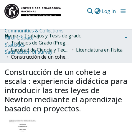
(curren
Log In
Communities & Collections
Home
Trabajos y Tesis de grado
All of DSpace
Trabajos de Grado (Pregrado)
Statistics
Facultad de Ciencia y Tecnología
Licenciatura en Física
Satisfaction of survey
Construcción de un cohete a escala : experiencia didáctica para introducir las tres leyes de Newton mediante el aprendizaje basado en proyectos.
Construcción de un cohete a
escala : experiencia didáctica para
introducir las tres leyes de
Newton mediante el aprendizaje
basado en proyectos.