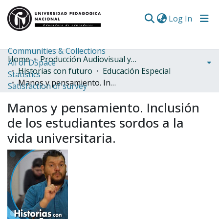
(curren
Log In
Communities & Collections
Home
Producción Audiovisual y Radial
All of DSpace
Historias con futuro
Educación Especial
Statistics
Manos y pensamiento. Inclusión de los estudiantes sordos a la vida universitaria.
Satisfaction of survey
Manos y pensamiento. Inclusión
de los estudiantes sordos a la
vida universitaria.