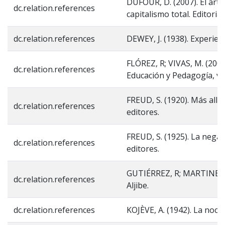
DUFOUR, D. (2007). El arte
dc.relation.references
capitalismo total. Editoria
dc.relation.references
DEWEY, J. (1938). Experien
FLÓREZ, R; VIVAS, M. (2007
dc.relation.references
Educación y Pedagogía, vol
FREUD, S. (1920). Más allá
dc.relation.references
editores.
FREUD, S. (1925). La negac
dc.relation.references
editores.
GUTIÉRREZ, R; MARTINEZ, L.
dc.relation.references
Aljibe.
dc.relation.references
KOJÈVE, A. (1942). La noci