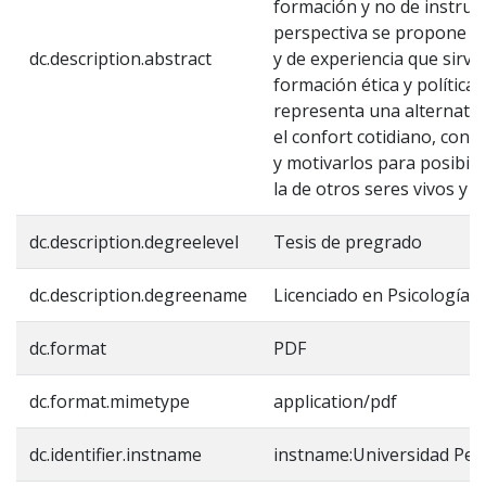
formación y no de instruc
perspectiva se propone un
dc.description.abstract
y de experiencia que sirva
formación ética y política
representa una alternativ
el confort cotidiano, con a
y motivarlos para posibili
la de otros seres vivos y l
dc.description.degreelevel
Tesis de pregrado
dc.description.degreename
Licenciado en Psicología 
dc.format
PDF
dc.format.mimetype
application/pdf
dc.identifier.instname
instname:Universidad Ped