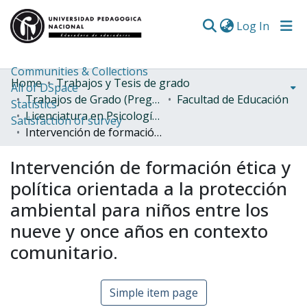
(curren
Log In
Communities & Collections
Home
Trabajos y Tesis de grado
All of DSpace
Trabajos de Grado (Pregrado)
Facultad de Educación
Statistics
Licenciatura en Psicología y Pedagogía
Satisfaction of survey
Intervención de formación ética y política orientada a la protección ambiental para niños entre los nueve y once años en contexto comunitario.
Intervención de formación ética y
política orientada a la protección
ambiental para niños entre los
nueve y once años en contexto
comunitario.
Simple item page