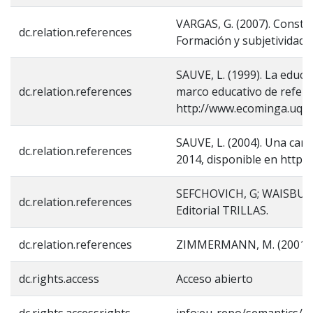
VARGAS, G. (2007). Constit
dc.relation.references
Formación y subjetividad.
SAUVE, L. (1999). La educ
dc.relation.references
marco educativo de referen
http://www.ecominga.uq
SAUVE, L. (2004). Una cart
dc.relation.references
2014, disponible en http:
SEFCHOVICH, G; WAISBURD, 
dc.relation.references
Editorial TRILLAS.
dc.relation.references
ZIMMERMANN, M. (2001). E
dc.rights.access
Acceso abierto
dc.rights.accessrights
info:eu-repo/semantics/o