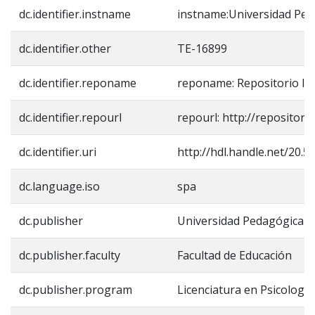
dc.identifier.instname
instname:Universidad Ped
dc.identifier.other
TE-16899
dc.identifier.reponame
reponame: Repositorio In
dc.identifier.repourl
repourl: http://repositori
dc.identifier.uri
http://hdl.handle.net/20.
dc.language.iso
spa
dc.publisher
Universidad Pedagógica N
dc.publisher.faculty
Facultad de Educación
dc.publisher.program
Licenciatura en Psicologí