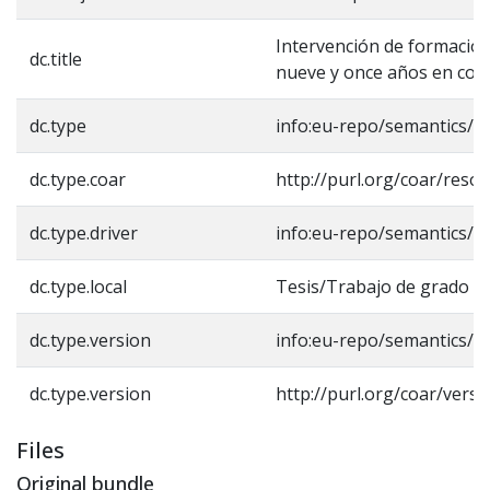
Intervención de formación 
dc.title
nueve y once años en con
dc.type
info:eu-repo/semantics/b
dc.type.coar
http://purl.org/coar/reso
dc.type.driver
info:eu-repo/semantics/b
dc.type.local
Tesis/Trabajo de grado -
dc.type.version
info:eu-repo/semantics/a
dc.type.version
http://purl.org/coar/vers
Files
Original bundle