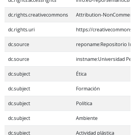
dc.rights.creativecommons
Attribution-NonCommercia
dc.rights.uri
https://creativecommons.o
dc.source
reponame:Repositorio Inst
dc.source
instname:Universidad Ped
dc.subject
Ética
dc.subject
Formación
dc.subject
Política
dc.subject
Ambiente
dc.subject
Actividad plástica