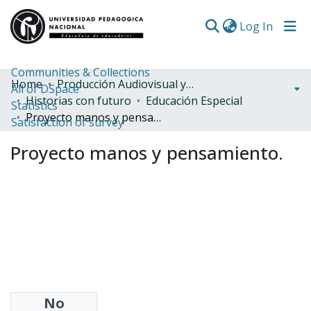
(curren
Log In
Communities & Collections
Home
Producción Audiovisual y Radial
All of DSpace
Historias con futuro
Educación Especial
Statistics
Proyecto manos y pensamiento.
Satisfaction of survey
Proyecto manos y pensamiento.
No
Share