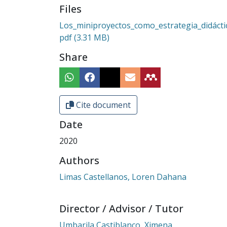
Files
Los_miniproyectos_como_estrategia_didácti
pdf
(3.31 MB)
Share
Cite document
Date
2020
Authors
Limas Castellanos, Loren Dahana
Director / Advisor / Tutor
Umbarila Castiblanco, Ximena