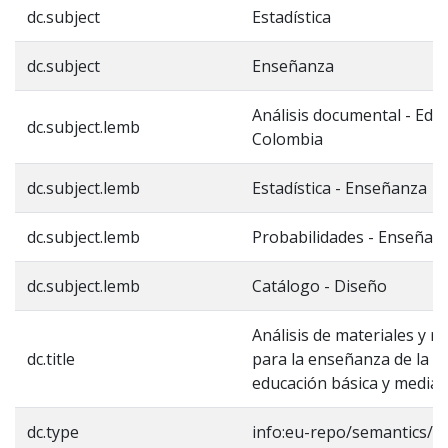
dc.subject
Estadística
dc.subject
Enseñanza
Análisis documental - Educ
dc.subject.lemb
Colombia
dc.subject.lemb
Estadística - Enseñanza
dc.subject.lemb
Probabilidades - Enseñan
dc.subject.lemb
Catálogo - Diseño
Análisis de materiales y r
dc.title
para la enseñanza de la es
educación básica y media 
dc.type
info:eu-repo/semantics/b