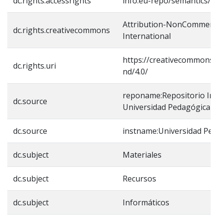
dc.rights.accessrights
info:eu-repo/semantics/o
Attribution-NonCommercia
dc.rights.creativecommons
International
https://creativecommons.o
dc.rights.uri
nd/4.0/
reponame:Repositorio Inst
dc.source
Universidad Pedagógica N
dc.source
instname:Universidad Ped
dc.subject
Materiales
dc.subject
Recursos
dc.subject
Informáticos