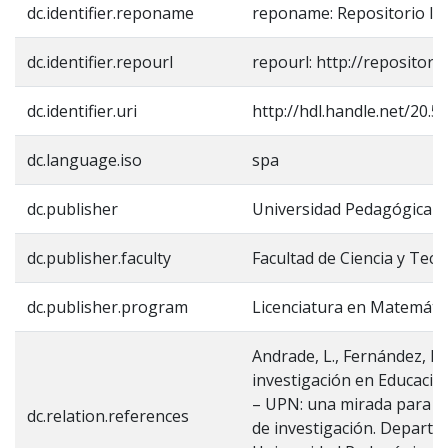
dc.identifier.reponame
reponame: Repositorio In
dc.identifier.repourl
repourl: http://repositori
dc.identifier.uri
http://hdl.handle.net/20.
dc.language.iso
spa
dc.publisher
Universidad Pedagógica N
dc.publisher.faculty
Facultad de Ciencia y Tecn
dc.publisher.program
Licenciatura en Matemáti
Andrade, L., Fernández, F., 
investigación en Educació
– UPN: una mirada para t
dc.relation.references
de investigación. Depart