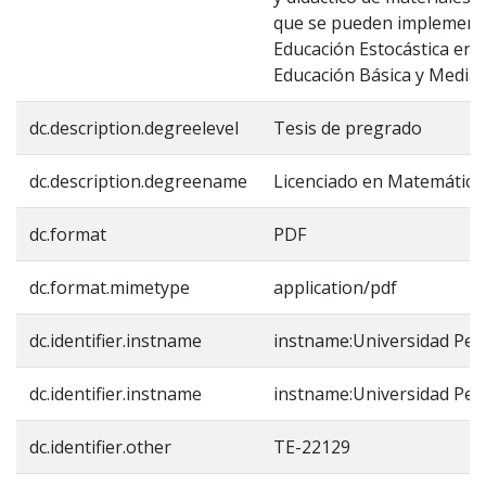
que se pueden implementa
Educación Estocástica en l
Educación Básica y Media 
dc.description.degreelevel
Tesis de pregrado
dc.description.degreename
Licenciado en Matemática
dc.format
PDF
dc.format.mimetype
application/pdf
dc.identifier.instname
instname:Universidad Ped
dc.identifier.instname
instname:Universidad Ped
dc.identifier.other
TE-22129