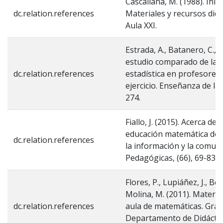
Cascallana, M. (1988). Inic
dc.relation.references
Materiales y recursos didá
Aula XXI.
Estrada, A., Batanero, C., y
estudio comparado de las a
dc.relation.references
estadística en profesores
ejercicio. Enseñanza de las
274.
Fiallo, J. (2015). Acerca de
educación matemática desd
dc.relation.references
la información y la comuni
Pedagógicas, (66), 69-83. 
Flores, P., Lupiáñez, J., Be
Molina, M. (2011). Materia
dc.relation.references
aula de matemáticas. Gran
Departamento de Didáctic