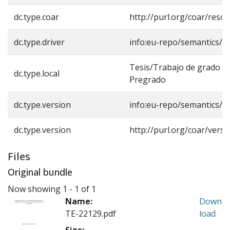
dc.type.coar
http://purl.org/coar/reso
dc.type.driver
info:eu-repo/semantics/b
Tesis/Trabajo de grado -
dc.type.local
Pregrado
dc.type.version
info:eu-repo/semantics/a
dc.type.version
http://purl.org/coar/vers
Files
Original bundle
Now showing
1 - 1 of 1
Name:
Down
TE-22129.pdf
load
Size: