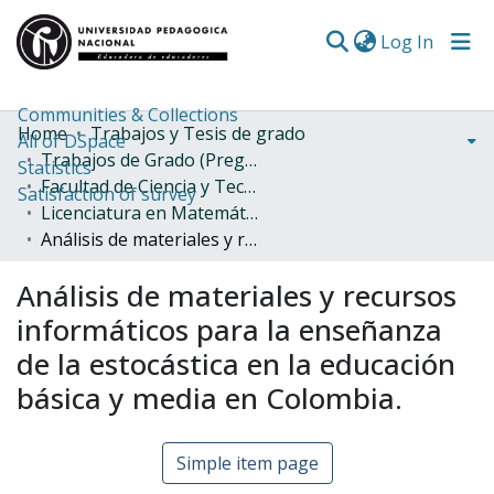
(curren
Log In
Communities & Collections
Home
Trabajos y Tesis de grado
All of DSpace
Trabajos de Grado (Pregrado)
Statistics
Facultad de Ciencia y Tecnología
Satisfaction of survey
Licenciatura en Matemáticas
Análisis de materiales y recursos informáticos para la enseñanza de la estocástica en la educación básica y media en Colombia.
Análisis de materiales y recursos
informáticos para la enseñanza
de la estocástica en la educación
básica y media en Colombia.
Simple item page