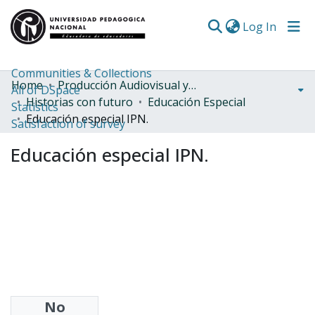
(curren
Log In
Communities & Collections
Home
Producción Audiovisual y Radial
All of DSpace
Historias con futuro
Educación Especial
Statistics
Educación especial IPN.
Satisfaction of survey
Educación especial IPN.
No
Share