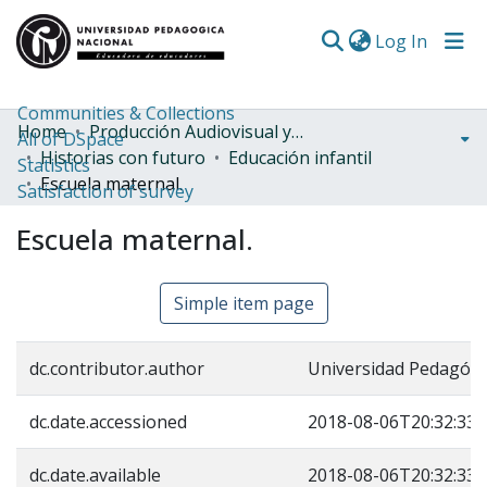
(curren
Log In
Communities & Collections
Home
Producción Audiovisual y Radial
All of DSpace
Historias con futuro
Educación infantil
Statistics
Escuela maternal.
Satisfaction of survey
Escuela maternal.
Simple item page
dc.contributor.author
Universidad Pedagógi
dc.date.accessioned
2018-08-06T20:32:33Z
dc.date.available
2018-08-06T20:32:33Z