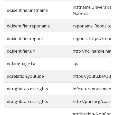
instname:Universidad
dc.identifier.instname
Nacional
dc.identifier.reponame
reponame: Repositori
dc.identifier.repourl
repourl: https://repos
dc.identifier.uri
http://hdl.handle.net
dc.language.iso
spa
dc.relation.youtube
https://youtu.be/QB
dc.rights.accessrights
info:eu-repo/semanti
dc.rights.accessrights
http://purl.org/coar/a
Attribution-NonComm