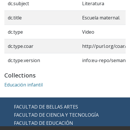
dc.subject
Literatura
dc.title
Escuela maternal.
dc.type
Video
dc.type.coar
http://purl.org/coar/
dc.type.version
info:eu-repo/semanti
Collections
Educación infantil
FACULTAD DE BELLAS ARTES
FACULTAD DE CIENCIA Y TECNOLOGÍA
FACULTAD DE EDUCACIÓN