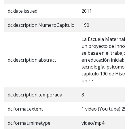
dc.date.issued
2011
dc.description.NumeroCapitulo
190
La Escuela Maternal 
un proyecto de innova
se basa en el trabajo
dc.description.abstract
en educación inicial: l
tecnología, psicomotri
capítulo 190 de Histo
un re
dc.description.temporada
8
dc.format.extent
1 video (You tube) 25:
dc.format.mimetype
video/mp4