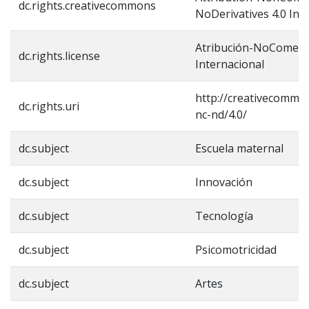
dc.rights.creativecommons
NoDerivatives 4.0 Int
Atribución-NoComerci
dc.rights.license
Internacional
http://creativecommon
dc.rights.uri
nc-nd/4.0/
dc.subject
Escuela maternal
dc.subject
Innovación
dc.subject
Tecnología
dc.subject
Psicomotricidad
dc.subject
Artes